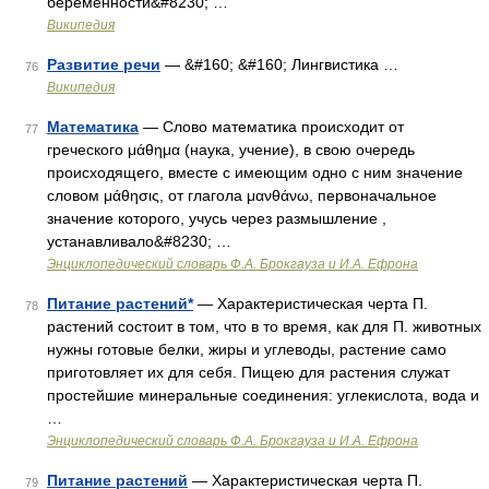
беременности&#8230; …
Википедия
Развитие речи
— &#160; &#160; Лингвистика …
76
Википедия
Математика
— Слово математика происходит от
77
греческого μάθημα (наука, учение), в свою очередь
происходящего, вместе с имеющим одно с ним значение
словом μάθησις, от глагола μανθάνω, первоначальное
значение которого, учусь через размышление ,
устанавливало&#8230; …
Энциклопедический словарь Ф.А. Брокгауза и И.А. Ефрона
Питание растений*
— Характеристическая черта П.
78
растений состоит в том, что в то время, как для П. животных
нужны готовые белки, жиры и углеводы, растение само
приготовляет их для себя. Пищею для растения служат
простейшие минеральные соединения: углекислота, вода и
…
Энциклопедический словарь Ф.А. Брокгауза и И.А. Ефрона
Питание растений
— Характеристическая черта П.
79