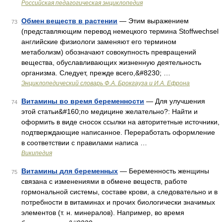
Российская педагогическая энциклопедия
Обмен веществ в растении
— Этим выражением
73
(представляющим перевод немецкого термина Stoffwechsel
английские физиологи заменяют его термином
метаболизм) обозначают совокупность превращений
вещества, обуславливающих жизненную деятельность
организма. Следует, прежде всего,&#8230; …
Энциклопедический словарь Ф.А. Брокгауза и И.А. Ефрона
Витамины во время беременности
— Для улучшения
74
этой статьи&#160;по медицине желательно?: Найти и
оформить в виде сносок ссылки на авторитетные источники,
подтверждающие написанное. Переработать оформление
в соответствии с правилами написа …
Википедия
Витамины для беременных
— Беременность женщины
75
связана с изменениями в обмене веществ, работе
гормональной системы, составе крови, а следовательно и в
потребности в витаминах и прочих биологически значимых
элементов (т. н. минералов). Например, во время