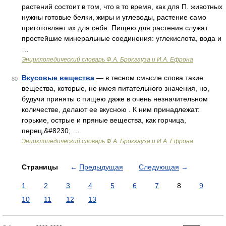
растений состоит в том, что в то время, как для П. животных
нужны готовые белки, жиры и углеводы, растение само
приготовляет их для себя. Пищею для растения служат
простейшие минеральные соединения: углекислота, вода и
…
Энциклопедический словарь Ф.А. Брокгауза и И.А. Ефрона
Вкусовые вещества
— в тесном смысле слова такие
80
вещества, которые, не имея питательного значения, но,
будучи приняты с пищею даже в очень незначительном
количестве, делают ее вкусною . К ним принадлежат:
горькие, острые и пряные вещества, как горчица,
перец,&#8230; …
Энциклопедический словарь Ф.А. Брокгауза и И.А. Ефрона
Страницы
←
Предыдущая
Следующая
→
1
2
3
4
5
6
7
8
9
10
11
12
13