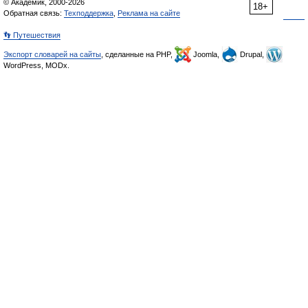
© Академик, 2000-2026
18+
Обратная связь:
Техподдержка
,
Реклама на сайте
👣 Путешествия
Экспорт словарей на сайты
, сделанные на PHP,
Joomla,
Drupal,
WordPress, MODx.